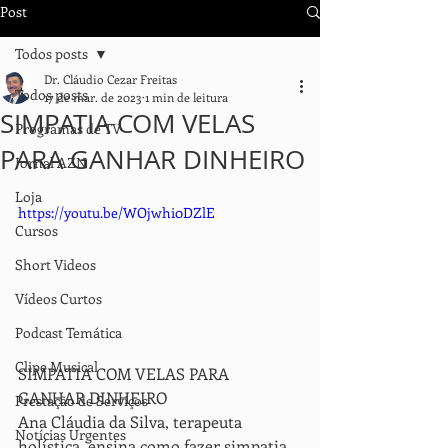
Post
Todos posts
Dr. Cláudio Cezar Freitas
Todos posts
17 de mar. de 2023
1 min de leitura
SIMPATIA COM VELAS
Programas de TV
PARA GANHAR DINHEIRO
Jornal AZN
Loja
https://youtu.be/WOjwhi0DZlE
Cursos
Short Videos
Vídeos Curtos
Podcast Temática
Clipe Musical
SIMPATIA COM VELAS PARA 
GANHAR DINHEIRO 
Prestação de Serviços
Ana Cláudia da Silva, terapeuta 
Notícias Urgentes
holística, ensina como fazer simpatia 