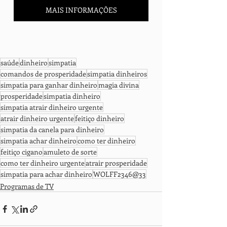
MAIS INFORMAÇÕES
saúde
dinheiro
simpatia
comandos de prosperidade
simpatia dinheiros
simpatia para ganhar dinheiro
magia divina
prosperidade
simpatia dinheiro
simpatia atrair dinheiro urgente
atrair dinheiro urgente
feitiço dinheiro
simpatia da canela para dinheiro
simpatia achar dinheiro
como ter dinheiro
feitiço cigano
amuleto de sorte
como ter dinheiro urgente
atrair prosperidade
simpatia para achar dinheiro
WOLFF2346@33
Programas de TV