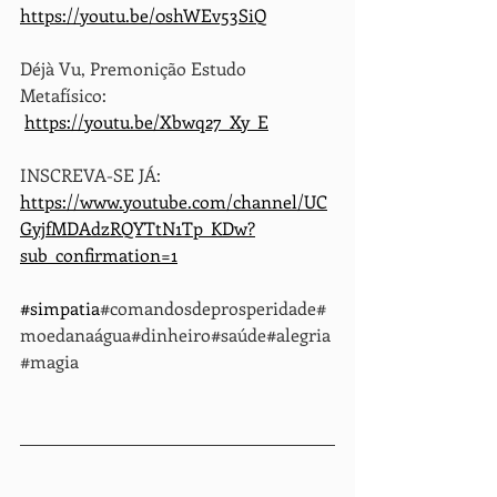
https://youtu.be/0shWEv53SiQ
Déjà Vu, Premonição Estudo 
Metafísico:
https://youtu.be/Xbwq27_Xy_E
INSCREVA-SE JÁ: 
https://www.youtube.com/channel/UC
GyjfMDAdzRQYTtN1Tp_KDw?
sub_confirmation=1
#simpatia
#comandosdeprosperidade#
moedanaágua#dinheiro#saúde#alegria
#magia