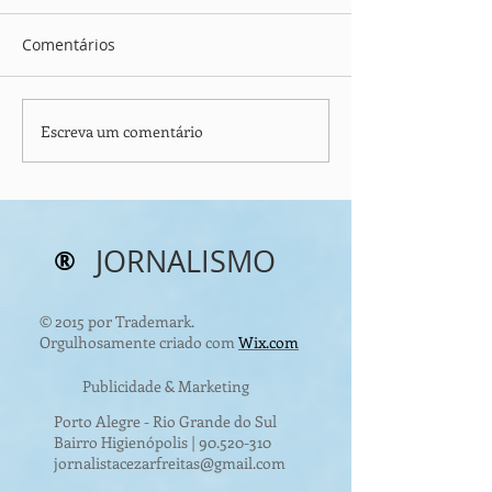
Comentários
Escreva um comentário
Parceiros Voluntários:
⚠️ CONTRATUR
Como a Solidariedade
MUSCULARES: 
Transforma Vidas e
Está Travando 
Fortalece ONGs
Corpo?
®
JORNALISMO
© 2015 por Trademark.
Orgulhosamente criado com
Wix.com
Publicidade & Marketing
Porto Alegre - Rio Grande do Sul
Bairro Higienópolis |
90.520-310
jornalistacezarfreitas@gmail.com