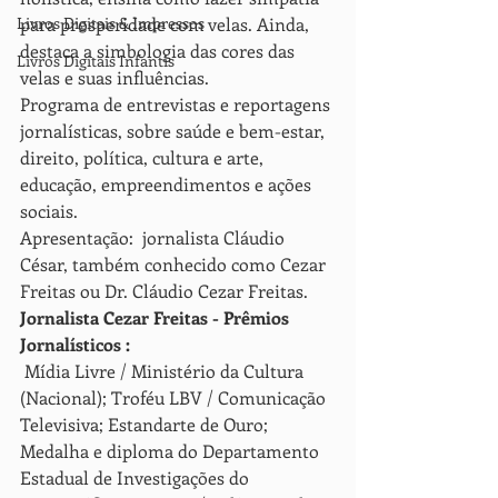
para prosperidade com velas. Ainda, 
Livros Digitais & Impressos
destaca a simbologia das cores das 
Livros Digitais Infantis
velas e suas influências. 
Programa de entrevistas e reportagens 
jornalísticas, sobre saúde e bem-estar, 
direito, política, cultura e arte, 
educação, empreendimentos e ações 
sociais. 
Apresentação:  jornalista Cláudio 
César, também conhecido como Cezar 
Freitas ou Dr. Cláudio Cezar Freitas.  
Jornalista Cezar Freitas - Prêmios 
Jornalísticos :
 Mídia Livre / Ministério da Cultura 
(Nacional); Troféu LBV / Comunicação 
Televisiva; Estandarte de Ouro; 
Medalha e diploma do Departamento 
Estadual de Investigações do 