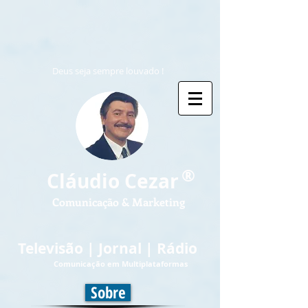
Deus seja sempre louvado !
®
Cláudio Cezar
Comunicação & Marketing
Televisão | Jornal | Rádio
Comunicação em Multiplataformas
Sobre