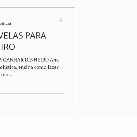
leitura
VELAS PARA
IRO
A GANHAR DINHEIRO Ana
holística, ensina como fazer
com...