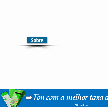
elevisão | Jornal | Rádio
municação em Multiplataformas
Sobre
Início
Sobre
Notícias
Mais