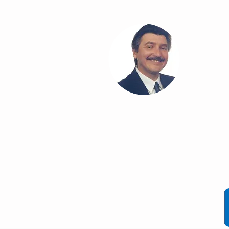
T
Co
Cláudio Cezar
®
Comunicação & Marketing