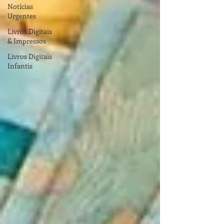
Notícias
Urgentes
Livros Digitais
& Impressos
Livros Digitais
Infantis