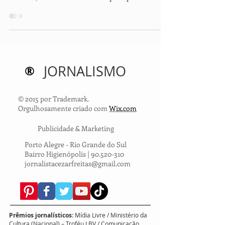
DINHEIRO Ana Cláudia da Silva, terapeuta
holística, ensina como fazer simpatia para
prosperidade com...
®
JORNALISMO
© 2015 por Trademark.
Orgulhosamente criado com
Wix.com
Publicidade & Marketing
Porto Alegre - Rio Grande do Sul
Bairro Higienópolis |
90.520-310
jornalistacezarfreitas@gmail.com