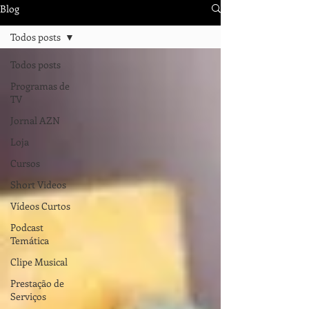
Blog
Todos posts
Todos posts
Programas de
TV
Jornal AZN
Loja
Cursos
Short Videos
Vídeos Curtos
Podcast
Temática
Clipe Musical
Prestação de
Serviços