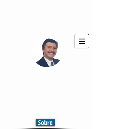
Deus seja sempre louvado !
®
Cláudio Cezar
Comunicação & Marketing
Televisão | Jornal | Rádio
Comunicação em Multiplataformas
Sobre