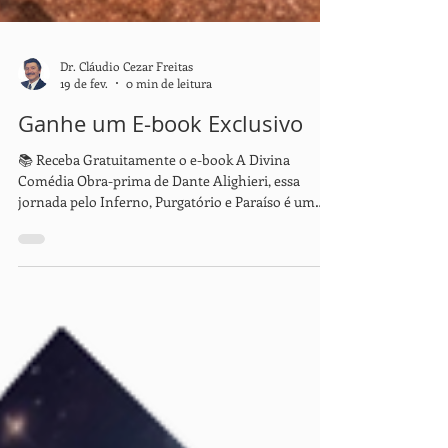
Dr. Cláudio Cezar Freitas
19 de fev.
0 min de leitura
Ganhe um E-book Exclusivo
📚 Receba Gratuitamente o e-book A Divina
Comédia Obra-prima de Dante Alighieri, essa
jornada pelo Inferno, Purgatório e Paraíso é um
dos maiores clássicos da literatura mundial. ✨
Cadastre-se gratuitamente e receba o e-book
completo no seu e-mail. 👉 Inscreva-se agora e
mergulhe nessa leitura inesquecível.