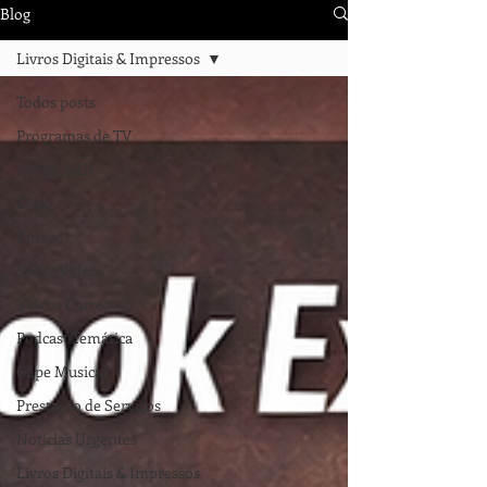
Blog
Livros Digitais & Impressos
Todos posts
Programas de TV
Jornal AZN
Loja
Cursos
Short Videos
Vídeos Curtos
Podcast Temática
Clipe Musical
Prestação de Serviços
Notícias Urgentes
Livros Digitais & Impressos