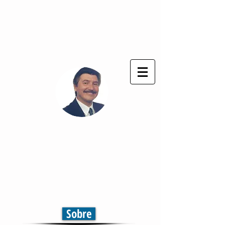
Deus seja sempre louvado !
®
Cláudio Cezar
Comunicação & Marketing
Televisão | Jornal | Rádio
Comunicação em Multiplataformas
Sobre