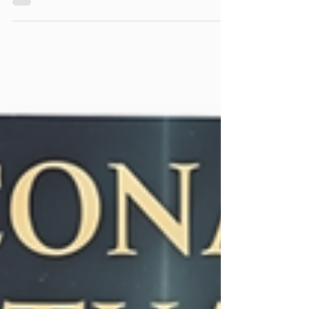
Em A Força do Amor — O Poder Divino que
Transforma Vidas, o leitor é conduzido a uma
jornada intensa e reveladora, onde o amor é
apresentado como princípio universal, consciência
viva e inteligência espiritual capaz de reorganizar a
psique, curar feridas profundas e devolver sentido
à vida.