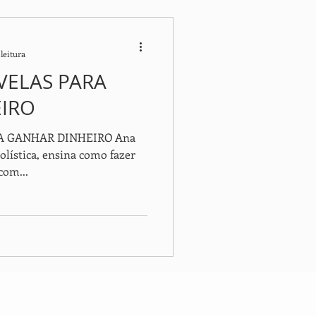
leitura
VELAS PARA
IRO
A GANHAR DINHEIRO Ana
holística, ensina como fazer
com...