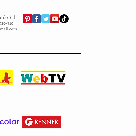
e do Sul
.520-310
gmail.com