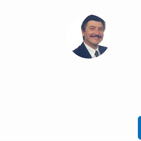
T
Co
Cláudio Cezar
®
Comunicação & Marketing