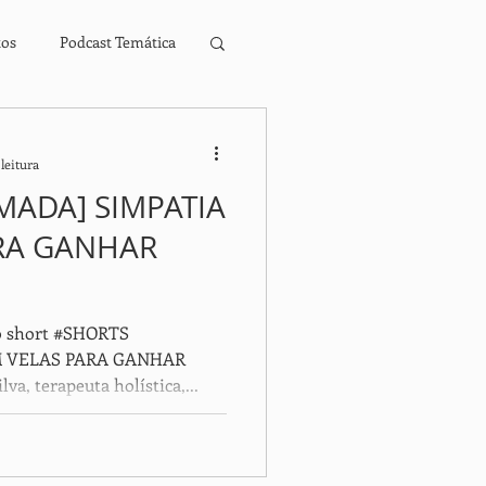
tos
Podcast Temática
ros Digitais Infantis
leitura
MADA] SIMPATIA
RA GANHAR
 o short #SHORTS
M VELAS PARA GANHAR
a, terapeuta holística,...