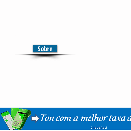
elevisão | Jornal | Rádio
municação em Multiplataformas
Sobre
Início
Sobre
Notícias
Mais