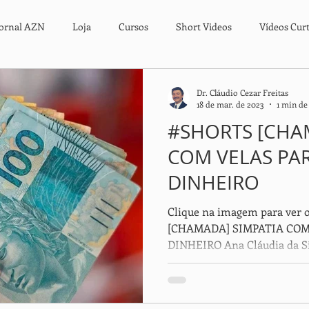
Jornal AZN
Loja
Cursos
Short Videos
Vídeos Cur
viços
Notícias Urgentes
Livros Digitais & Impressos
Liv
Dr. Cláudio Cezar Freitas
18 de mar. de 2023
1 min de 
#SHORTS [CHA
COM VELAS PA
DINHEIRO
Clique na imagem para ver
[CHAMADA] SIMPATIA CO
DINHEIRO Ana Cláudia da Silv