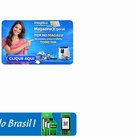
Deus seja sempre louvado !
Login / Registre-se