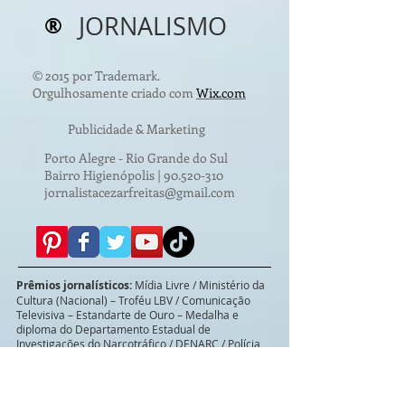
®
JORNALISMO
© 2015 por Trademark.
Orgulhosamente criado com
Wix.com
Publicidade & Marketing
Porto Alegre - Rio Grande do Sul
Bairro Higienópolis |
90.520-310
jornalistacezarfreitas@gmail.com
Prêmios jornalísticos:
Mídia Livre / Ministério da
Cultura (Nacional) – Troféu LBV / Comunicação
Televisiva – Estandarte de Ouro – Medalha e
diploma do Departamento Estadual de
Investigações do Narcotráfico / DENARC / Polícia
Civil - Prêmio Excelência e Qualidade Brasil em
Comunicação: Comendador Jornalista Dr. Cláudio
Cezar Freitas (Nacional) - Comenda e Placa de
distinção em Comunicação do Banco de