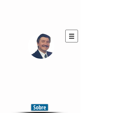
Deus seja sempre louvado !
®
Cláudio Cezar
Comunicação & Marketing
Televisão | Jornal | Rádio
Comunicação em Multiplataformas
Sobre