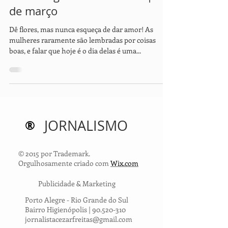
Dr. Cláudio Cezar Freitas
8 de mar. de 2022
1 min de leitura
Homenagem às Mulheres | 8
de março
Dê flores, mas nunca esqueça de dar amor! As
mulheres raramente são lembradas por coisas
boas, e falar que hoje é o dia delas é uma...
®
JORNALISMO
© 2015 por Trademark.
Orgulhosamente criado com
Wix.com
Publicidade & Marketing