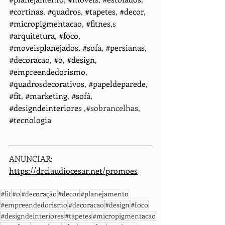
#cortinas
, 
#quadros
, 
#tapetes
, 
#decor
, 
#micropigmentacao
, 
#fitnes
,s 
#arquitetura
, 
#foco
, 
#moveisplanejados
, 
#sofa
, 
#persianas
, 
#decoracao
, 
#o
, 
#design
, 
#empreendedorismo
, 
#quadrosdecorativos
, 
#papeldeparede
, 
#fit
, 
#marketing
, 
#sofá
, 
#designdeinteriores
 ,#sobrancelhas, 
#tecnologia
ANUNCIAR: 
https://drclaudiocesar.net/promoes
#fit
#o
#decoração
#decor
#planejamento
#empreendedorismo
#decoracao
#design
#foco
#designdeinteriores
#tapetes
#micropigmentacao