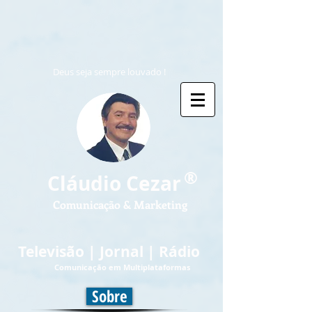
Deus seja sempre louvado !
®
Cláudio Cezar
Comunicação & Marketing
Televisão | Jornal | Rádio
Comunicação em Multiplataformas
Sobre