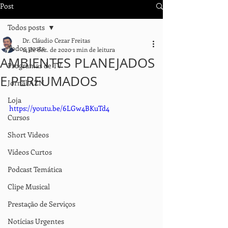
Post
Todos posts
Dr. Cláudio Cezar Freitas
Todos posts
14 de dez. de 2020
1 min de leitura
AMBIENTES PLANEJADOS
Programas de TV
E PERFUMADOS
Jornal AZN
Loja
https://youtu.be/6LGw4BKuTd4
Cursos
Short Videos
Vídeos Curtos
Podcast Temática
Clipe Musical
Prestação de Serviços
Notícias Urgentes