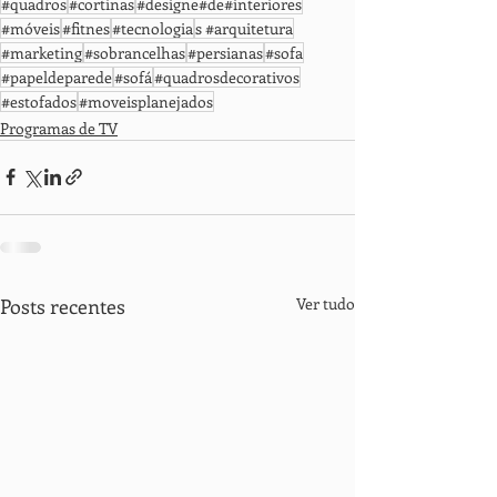
#quadros
#cortinas
#designe#de#interiores
#móveis
#fitnes
#tecnologia
s #arquitetura
#marketing
#sobrancelhas
#persianas
#sofa
#papeldeparede
#sofá
#quadrosdecorativos
#estofados
#moveisplanejados
Programas de TV
Posts recentes
Ver tudo