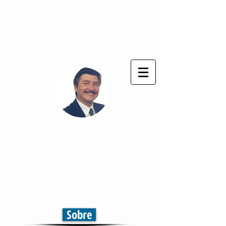
Deus seja sempre louvado !
®
Cláudio Cezar
Comunicação & Marketing
Televisão | Jornal | Rádio
Comunicação em Multiplataformas
Sobre