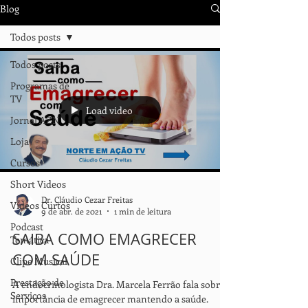
Blog
Todos posts
Todos posts
Programas de
TV
Load video
Jornal AZN
Loja
Cursos
Short Videos
Dr. Cláudio Cezar Freitas
Vídeos Curtos
9 de abr. de 2021
1 min de leitura
Podcast
SAIBA COMO EMAGRECER
Temática
COM SAÚDE
Clipe Musical
Prestação de
A endocrinologista Dra. Marcela Ferrão fala sobre a
Serviços
importância de emagrecer mantendo a saúde.