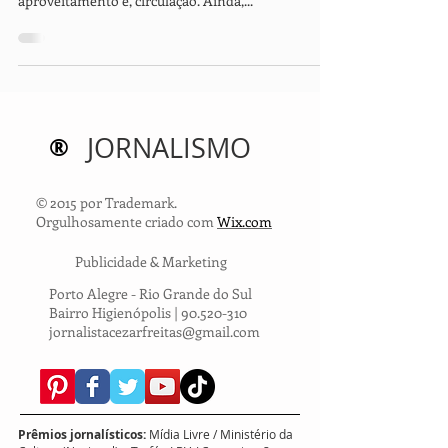
Danielle Barbosa, designer de interiores, fala sobre
a importância do planejamento de ambientes, bom
aproveitamento e, circulação. Ainda,...
®
JORNALISMO
© 2015 por Trademark.
Orgulhosamente criado com
Wix.com
Publicidade & Marketing
Porto Alegre - Rio Grande do Sul
Bairro Higienópolis |
90.520-310
jornalistacezarfreitas@gmail.com