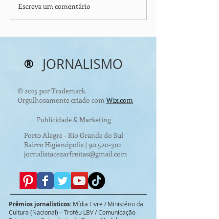
Escreva um comentário
⚠️ CONTRATURAS
II Fórum de Ec
Circular aprese
MUSCULARES: O Que
metas mundiais
Está Travando Seu
reciclagem de r
Corpo?
®
JORNALISMO
© 2015 por Trademark.
Orgulhosamente criado com
Wix.com
Publicidade & Marketing
Porto Alegre - Rio Grande do Sul
Bairro Higienópolis |
90.520-310
jornalistacezarfreitas@gmail.com
Prêmios jornalísticos:
Mídia Livre / Ministério da
Cultura (Nacional) – Troféu LBV / Comunicação