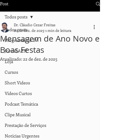
Post
Todos posts
Dr. Cláudio Cezar Freitas
Todos posts
20 de dez. de 2025
1 min de leitura
Mensagem de Ano Novo e
Programas de TV
Boas Festas
Jornal AZN
Atualizado:
22 de dez. de 2025
Loja
Cursos
Short Videos
Vídeos Curtos
Podcast Temática
Clipe Musical
Prestação de Serviços
Notícias Urgentes