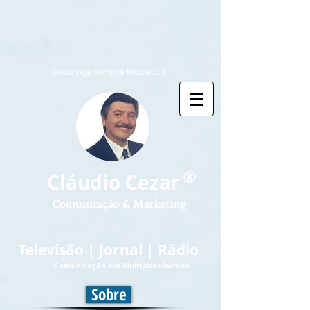
Deus seja sempre louvado !
®
Cláudio Cezar
Comunicação & Marketing
Televisão | Jornal | Rádio
Comunicação em Multiplataformas
Sobre