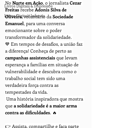
No 
Norte em Ação
, o jornalista 
Cezar 
Livros Digitais & Impressos
Freitas
 recebe 
Adonis Silva de 
Livros Digitais Infantis
Oliveira
, voluntário da 
Sociedade 
Emanuel
, para uma conversa 
emocionante sobre o poder 
transformador da solidariedade. 
💙 Em tempos de desafios, a união faz 
a diferença! Conheça de perto as 
campanhas assistenciais
 que levam 
esperança a famílias em situação de 
vulnerabilidade e descubra como o 
trabalho social tem sido uma 
verdadeira força contra as 
tempestades da vida.
 Uma história inspiradora que mostra 
que 
a solidariedade é a maior arma 
contra as dificuldades
. 🔥 
👉 Assista, compartilhe e faça parte 