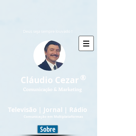
Deus seja sempre louvado !
®
Cláudio Cezar
Comunicação & Marketing
Televisão | Jornal | Rádio
Comunicação em Multiplataformas
Sobre