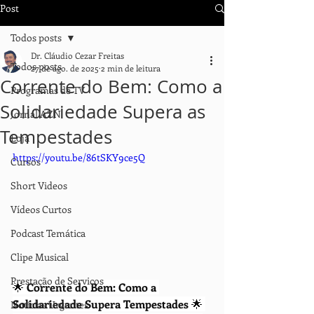
Post
Todos posts
Dr. Cláudio Cezar Freitas
Todos posts
27 de ago. de 2025
2 min de leitura
Corrente do Bem: Como a
Programas de TV
Solidariedade Supera as
Jornal AZN
Tempestades
Loja
https://youtu.be/86tSKY9ce5Q
Cursos
Short Videos
Vídeos Curtos
Podcast Temática
Clipe Musical
Prestação de Serviços
🌟 
Corrente do Bem: Como a 
Solidariedade Supera Tempestades
 🌟 
Notícias Urgentes