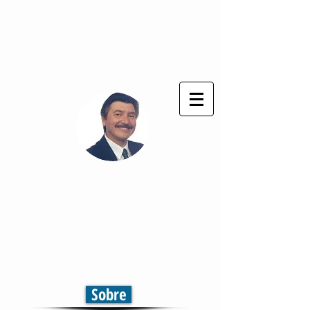
Deus seja sempre louvado !
®
Cláudio Cezar
Comunicação & Marketing
Televisão | Jornal | Rádio
Comunicação em Multiplataformas
Sobre