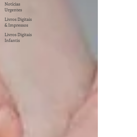
Notícias
Urgentes
Livros Digitais
& Impressos
Livros Digitais
Infantis