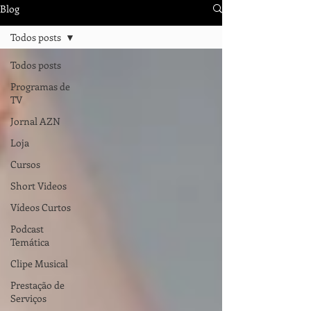
Blog
Todos posts
Todos posts
Programas de
TV
Jornal AZN
Loja
Cursos
Short Videos
Vídeos Curtos
Podcast
Temática
Clipe Musical
Prestação de
Serviços