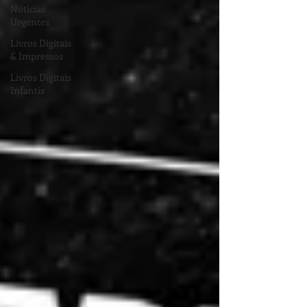
Notícias
Urgentes
Livros Digitais
& Impressos
Livros Digitais
Infantis