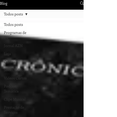
Blog
Todos posts
Todos posts
Programas de
TV
Jornal AZN
Loja
Cursos
Short Videos
Vídeos Curtos
Podcast
Temática
Clipe Musical
Prestação de
Serviços