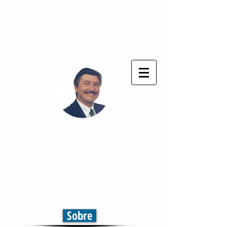
Deus seja sempre louvado !
®
Cláudio Cezar
Comunicação & Marketing
Televisão | Jornal | Rádio
Comunicação em Multiplataformas
Sobre