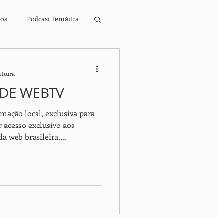
tos
Podcast Temática
ros Digitais Infantis
eitura
EDE WEBTV
ação local, exclusiva para
a web brasileira,
nalistas mais respeitados do
do Streaming Rede WebTV ,
ramação diferenciada com
 , Integração Global e
 , sempre com reportagens
nsformadoras e conteúdos que