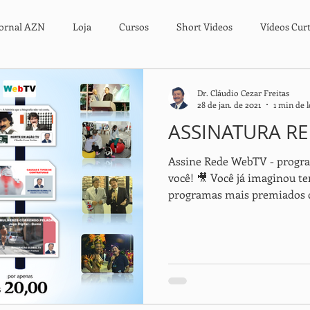
Jornal AZN
Loja
Cursos
Short Videos
Vídeos Cur
viços
Notícias Urgentes
Livros Digitais & Impressos
Liv
Dr. Cláudio Cezar Freitas
28 de jan. de 2021
1 min de l
ASSINATURA R
Assine Rede WebTV - program
você! 🎥 Você já imaginou ter acesso exclusivo aos
programas mais premiados d
apresentados por um dos jor
país? 🌟 Com a assinatura 
você mergulha em uma prog
os consagrados Norte em Ação
nossas Coberturas Especiais
de impacto, entrevistas tra