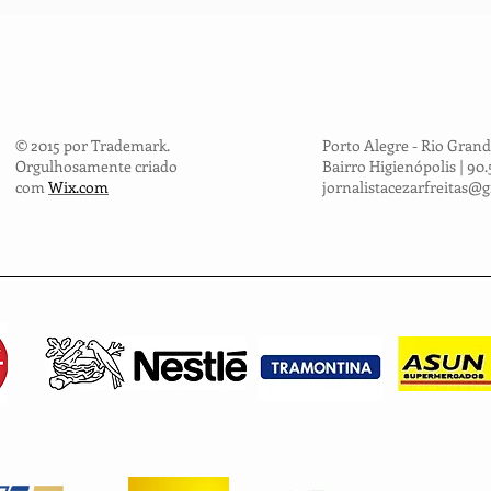
fazem a dif
© 2015 por Trademark.
Porto Alegre - Rio Grand
Orgulhosamente criado
Bairro Higienópolis | 90
com
Wix.com
jornalistacezarfreitas@