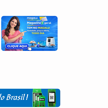
Deus seja sempre louvado !
Login / Registre-se