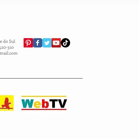
e do Sul
.520-310
gmail.com