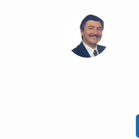
T
Co
Cláudio Cezar
®
Comunicação & Marketing