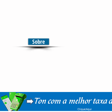
elevisão | Jornal | Rádio
municação em Multiplataformas
Sobre
Início
Sobre
Notícias
Mais