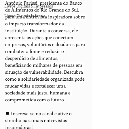
Antônio Parissi, presidente do Banco 
Livros Digitais & Impressos
de Alimentos do Rio Grande do Sul, 
Livros Digitais Infantis
para uma entrevista inspiradora sobre 
o impacto transformador da 
instituição. Durante a conversa, ele 
apresenta as ações que conectam 
empresas, voluntários e doadores para 
combater a fome e reduzir o 
desperdício de alimentos, 
beneficiando milhares de pessoas em 
situação de vulnerabilidade. Descubra 
como a solidariedade organizada pode 
mudar vidas e fortalecer uma 
sociedade mais justa, humana e 
comprometida com o futuro.
🔔 Inscreva-se no canal e ative o 
sininho para mais entrevistas 
inspiradoras!