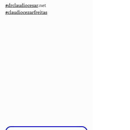
#
drclaudiocesar
.net
#claudiocezarfreitas