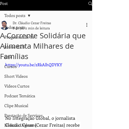
Post
Todos posts
Dr. Cláudio Cezar Freitas
Todos posts
8 de jul.
2 min de leitura
A Corrente Solidária que
Programas de TV
Alimenta Milhares de
Jornal AZN
Famílias
Loja
https://youtu.be/zRkAlhQDYKY
Cursos
Short Videos
Vídeos Curtos
Podcast Temática
Clipe Musical
Prestação de Serviços
No Integração Global, o jornalista 
Cláudio César (Cezar Freitas) recebe 
Notícias Urgentes