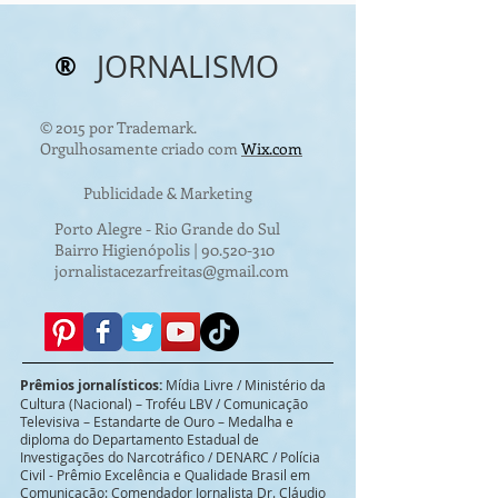
reciclagem de r
Corpo?
®
JORNALISMO
© 2015 por Trademark.
Orgulhosamente criado com
Wix.com
Publicidade & Marketing
Porto Alegre - Rio Grande do Sul
Bairro Higienópolis |
90.520-310
jornalistacezarfreitas@gmail.com
Prêmios jornalísticos:
Mídia Livre / Ministério da
Cultura (Nacional) – Troféu LBV / Comunicação
Televisiva – Estandarte de Ouro – Medalha e
diploma do Departamento Estadual de
Investigações do Narcotráfico / DENARC / Polícia
Civil - Prêmio Excelência e Qualidade Brasil em
Comunicação: Comendador Jornalista Dr. Cláudio