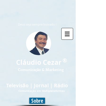
Deus seja sempre louvado !
®
Cláudio Cezar
Comunicação & Marketing
Televisão | Jornal | Rádio
Comunicação em Multiplataformas
Sobre